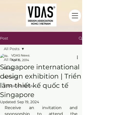
Post
All Posts
VDAS News
All Posts
Apr 15, 2014
Singapore international
News
design exhibition | Triển
Activity
lãm thiết kế quốc tế
Education News
Singapore
Updated:
Sep 19, 2024
Receive an invitation and 
sponsorship to attend the 