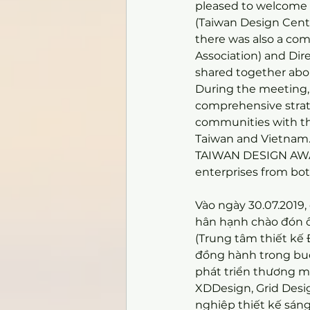
pleased to welcome 
(Taiwan Design Cente
there was also a com
Association) and Dir
shared together abou
During the meeting, 
comprehensive strat
communities with th
Taiwan and Vietnam
TAIWAN DESIGN AWARD
enterprises from bot
Vào ngày 30.07.2019
hân hạnh chào đón ô
(Trung tâm thiết kế 
đồng hành trong buổi
phát triển thương mạ
XDDesign, Grid Desi
nghiệp thiết kế sáng