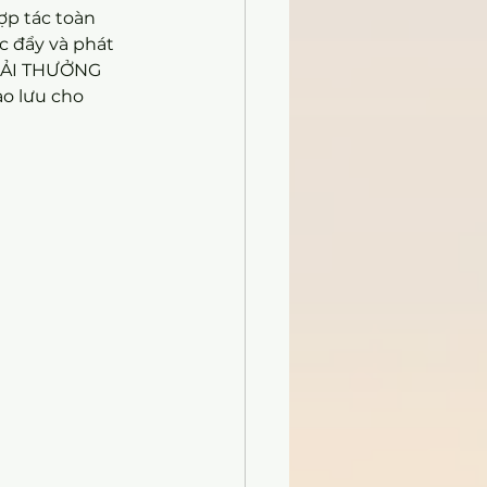
ợp tác toàn 
c đẩy và phát 
 GIẢI THƯỞNG 
ao lưu cho 