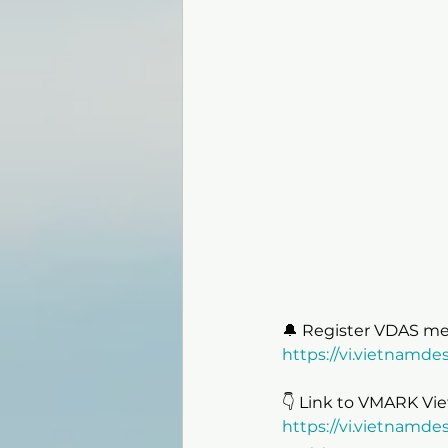
🔔 Register VDAS me
https://vi.vietnamde
👇 Link to VMARK Vie
https://vi.vietnam