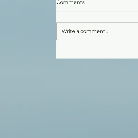
Comments
Write a comment...
A GLORIOUS GALA NIGHT:
CONGRATULATIONS TO
THE WINNERS OF VMARK
VIETNAM DESIGN AWARD
2026!