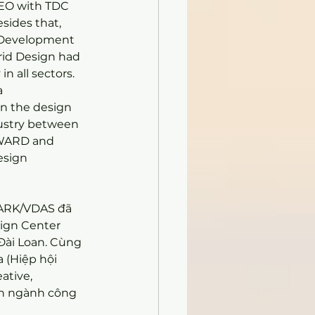
CEO with TDC 
sides that, 
e Development 
rid Design had 
n all sectors.
 
n the design 
ustry between 
AWARD and 
sign 
MARK/VDAS đã 
ign Center 
 Đài Loan. Cùng 
 (Hiệp hội 
ative, 
ển ngành công 