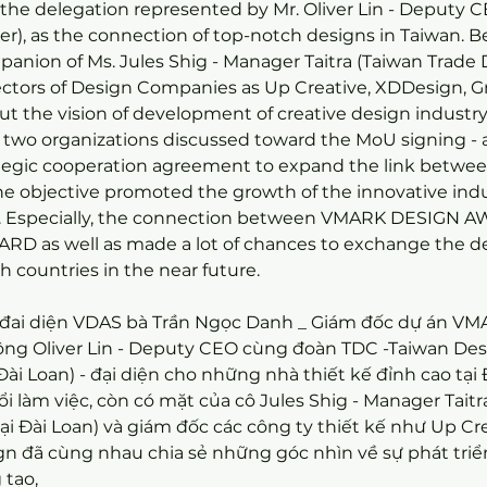
the delegation represented by Mr. Oliver Lin - Deputy 
r), as the connection of top-notch designs in Taiwan. Be
panion of Ms. Jules Shig - Manager Taitra (Taiwan Trad
ectors of Design Companies as Up Creative, XDDesign, G
t the vision of development of creative design industry i
two organizations discussed toward the MoU signing - a
egic cooperation agreement to expand the link betwee
e objective promoted the growth of the innovative ind
. Especially, the connection between VMARK DESIGN 
 as well as made a lot of chances to exchange the de
h countries in the near future.
, đai diện VDAS bà Trần Ngọc Danh _ Giám đốc dự án V
ng Oliver Lin - Deputy CEO cùng đoàn TDC -Taiwan Des
Đài Loan) - đại diện cho những nhà thiết kế đỉnh cao tại
 làm việc, còn có mặt của cô Jules Shig - Manager Taitra
i Đài Loan) và giám đốc các công ty thiết kế như Up Cre
gn đã cùng nhau chia sẻ những góc nhìn về sự phát tri
 tạo,