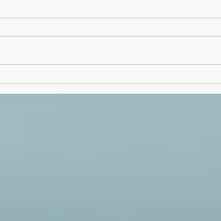
VMARK VIETNAM DESIGN
CIF
WEEK 2026: INSIGHTS
Buil
FROM 3 INTERNATIONAL
Futu
DESIGN SUMMIT
Com
SESSIONS