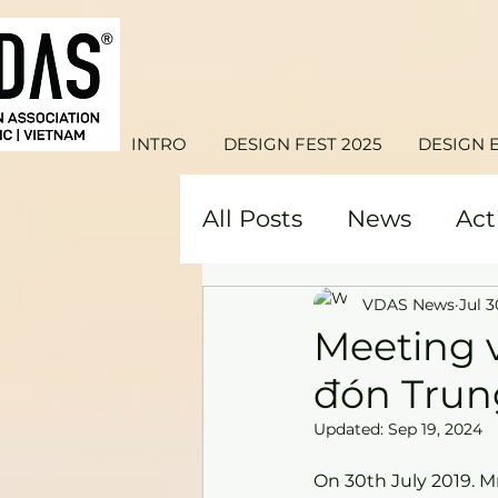
INTRO
DESIGN FEST 2025
DESIGN 
All Posts
News
Act
VDAS News
Jul 3
Meeting v
đón Trung
Updated:
Sep 19, 2024
On 30th July 2019. 