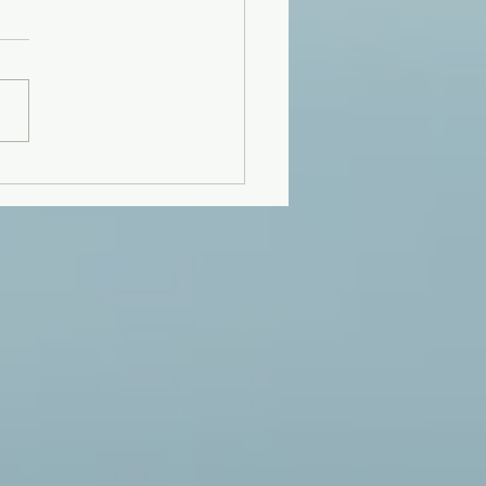
F Guangzhou 2026:
ding a Net-Zero
re for Office &
mercial Spaces