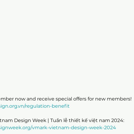
mber now and receive special offers for new members!
sign.org.vn/regulation-benefit
tnam Design Week | Tuần lễ thiết kế việt nam 2024:
designweek.org/vmark-vietnam-design-week-2024