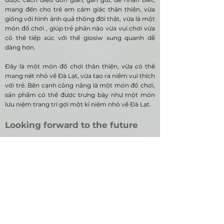
mang đến cho trẻ em cảm giác thân thiện, vừa
giống với hình ảnh quả thông đời thật, vừa là một
món đồ chơi , giúp trẻ phần nào vừa vui chơi vừa
có thể tiếp xúc với thế giosiw xung quanh dễ
dàng hơn.
Đây là một món đồ chơi thân thiện, vừa có thể
mang nét nhỏ về Đà Lạt, vừa tạo ra niềm vui thích
với trẻ. Bên cạnh công năng là một món đồ chơi,
sản phẩm có thể được trưng bày như một món
lưu niệm trang trí gợi một kỉ niệm nhỏ về Đà Lạt.
Looking forward to the future
career
Working location:
N/A
Working term:
N/A