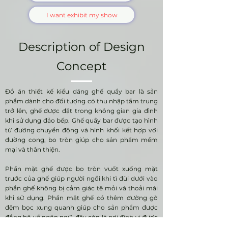
I want exhibit my show
Description of Design
Concept
Đồ án thiết kế kiểu dáng ghế quầy bar là sản
phẩm dành cho đối tượng có thu nhập tầm trung
trở lên, ghế được đặt trong không gian gia đình
khi sử dụng đảo bếp. Ghế quầy bar được tạo hình
từ đường chuyển động và hình khối kết hợp với
đường cong, bo tròn giúp cho sản phẩm mềm
mại và thân thiện.
Phần mặt ghế được bo tròn vuốt xuống mặt
trước của ghế giúp người ngồi khi tì đùi dưới vào
phần ghế không bị cảm giác tê mỏi và thoải mái
khi sử dụng. Phần mặt ghế có thêm đường gờ
đệm bọc xung quanh giúp cho sản phẩm được
đồng bộ về ngôn ngữ, đây còn là nơi định vị được
vị trí điểm ngồi giúp cho an toàn khi sử dụng sản