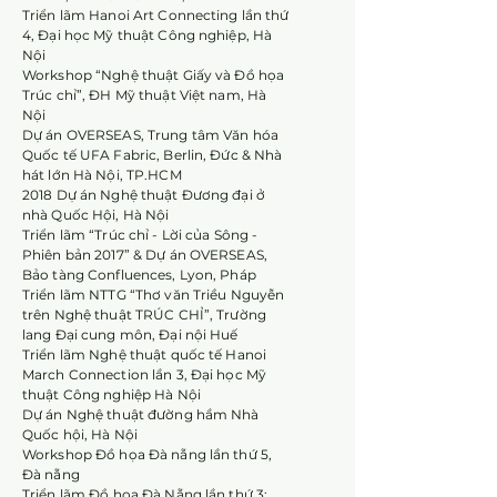
Triển lãm Hanoi Art Connecting lần thứ
4, Đại học Mỹ thuật Công nghiệp, Hà
Nội
Workshop “Nghệ thuật Giấy và Đồ họa
Trúc chỉ”, ĐH Mỹ thuật Việt nam, Hà
Nội
Dự án OVERSEAS, Trung tâm Văn hóa
Quốc tế UFA Fabric, Berlin, Đức & Nhà
hát lớn Hà Nội, TP.HCM
2018 Dự án Nghệ thuật Đương đại ở
nhà Quốc Hội, Hà Nội
Triển lãm “Trúc chỉ - Lời của Sông -
Phiên bản 2017” & Dự án OVERSEAS,
Bảo tàng Confluences, Lyon, Pháp
Triển lãm NTTG “Thơ văn Triều Nguyễn
trên Nghệ thuật TRÚC CHỈ”, Trường
lang Đại cung môn, Đại nội Huế
Triển lãm Nghệ thuật quốc tế Hanoi
March Connection lần 3, Đại học Mỹ
thuật Công nghiệp Hà Nội
Dự án Nghệ thuật đường hầm Nhà
Quốc hội, Hà Nội
Workshop Đồ họa Đà nẵng lần thứ 5,
Đà nẵng
Triển lãm Đồ họa Đà Nẵng lần thứ 3: