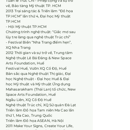
Tuần lễ Trúc Chỉ - Phép cộng và sự trở
về, Bảo tàng Mỹ thuật TP. HCM
2013 Trại sáng tác & Triển lãm “Đồ họa
TP.HCM” lần thứ 4, Đại học Mỹ thuật
TP.HCM
- Hội Mỹ thuật TP.HCM
Chương trình nghệ thuật: “Giấc mơ sau
lũy tre làng qua nghệ thuật Trúc chỉ”
- Festival Biển “Nha Trang điểm hẹn”,
XQ Nha Trang
2012 Thời gian và sự trở về, Trung tâm
Nghệ thuật Lê Bá Đảng & New Space
Arts Foundation, Huế
Festival Huế, Vườn XQ Cổ Độ, Huế
Bản sắc qua Nghệ thuật Thị giác, Đại
học Nghệ thuật - Đại học Huế & Đại
học Mỹ thuật và Mỹ thuật Ứng dụng
Mahasarakham (Thái Lan) tổ chức, New
Space Arts Foundation, Huế
Ngẫu Liên, XQ Cổ Độ Huế
Nghệ thuật Trúc chỉ, XQ Sử quán Đà Lạt
Triển lãm Đồ họa Tam niên Ma Cao lần
thứ 1, Ma Cao, Trung Quốc
Triển lãm Đồ họa ASEAN, Hà Nội
2011 Make Your Signs, Create Your Life,