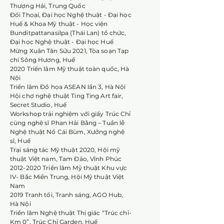
Thượng Hải, Trung Quốc
Đối Thoại, Đại học Nghệ thuật - Đại học
Huế & Khoa Mỹ thuật - Học viện
Bunditpattanasilpa (Thái Lan) tổ chức,
Đại học Nghệ thuật - Đại học Huế
Mừng Xuân Tân Sửu 2021, Tòa soạn Tạp
chí Sông Hương, Huế
2020 Triển lãm Mỹ thuật toàn quốc, Hà
Nội
Triển lãm Đồ họa ASEAN lần 3, Hà Nội
Hội chợ nghệ thuật Ting Ting Art fair,
Secret Studio, Huế
Workshop trải nghiệm với giấy Trúc Chỉ
cùng nghệ sĩ Phan Hải Bằng – Tuần lễ
Nghệ thuật Nổ Cái Bùm, Xưởng nghệ
sĩ, Huế
Trại sáng tác Mỹ thuật 2020, Hội mỹ
thuật Việt nam, Tam Đảo, Vĩnh Phúc
2012-2020
Triển lãm Mỹ thuật Khu vực
IV- Bắc Miền Trung, Hội Mỹ thuật Việt
Nam
2019 Tranh tối, Tranh sáng, AGO Hub,
Hà Nội
Triển lãm Nghệ thuật Thị giác “Trúc chỉ-
Km 0”, Trúc Chỉ Garden, Huế