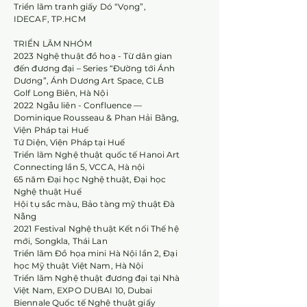
Triển lãm tranh giấy Dó “Vọng”,
IDECAF, TP.HCM
TRIỂN LÃM NHÓM
2023 Nghệ thuật đồ hoạ - Từ dân gian
đến đương đại – Series “Đường tới Ánh
Dương”, Ánh Dương Art Space, CLB
Golf Long Biên, Hà Nội
2022 Ngẫu liên - Confluence —
Dominique Rousseau & Phan Hải Bằng,
Viện Pháp tại Huế
Tứ Diện, Viện Pháp tại Huế
Triển lãm Nghệ thuật quốc tế Hanoi Art
Connecting lần 5, VCCA, Hà nội
65 năm Đại học Nghệ thuật, Đại học
Nghệ thuật Huế
Hội tụ sắc màu, Bảo tàng mỹ thuật Đà
Nẵng
2021 Festival Nghệ thuật Kết nối Thế hệ
mới, Songkla, Thái Lan
Triển lãm Đồ họa mini Hà Nội lần 2, Đại
học Mỹ thuật Việt Nam, Hà Nội
Triển lãm Nghệ thuật đương đại tại Nhà
Việt Nam, EXPO DUBAI 10, Dubai
Biennale Quốc tế Nghệ thuật giấy