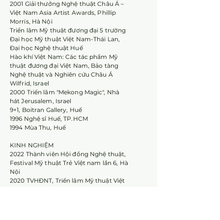
2001 Giải thưởng Nghệ thuật Châu Á –
Việt Nam Asia Artist Awards, Phillip
Morris, Hà Nội
Triển lãm Mỹ thuật đương đại 5 trường
Đại học Mỹ thuật Việt Nam-Thái Lan,
Đại học Nghệ thuật Huế
Hào khí Việt Nam: Các tác phẩm Mỹ
thuật đương đại Việt Nam, Bảo tàng
Nghệ thuật và Nghiên cứu Châu Á
Wilfrid, Israel
2000 Triển lãm "Mekong Magic", Nhà
hát Jerusalem, Israel
9+1, Boitran Gallery, Huế
1996 Nghệ sĩ Huế, TP.HCM
1994 Mùa Thu, Huế
KINH NGHIỆM
2022 Thành viên Hội đồng Nghệ thuật,
Festival Mỹ thuật Trẻ Việt nam lần 6, Hà
Nội
2020 TVHĐNT, Triển lãm Mỹ thuật Việt
Nam, Hà Nội
TVHĐNT, Festival Mỹ thuật trẻ Việt
Nam lần 5, Hà Nội
TVHĐNT, Cuộc thi và Triển lãm Đồ họa