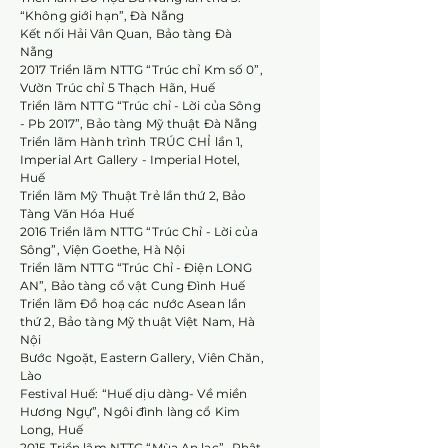
“Không giới hạn”, Đà Nẵng
Kết nối Hải Vân Quan, Bảo tàng Đà
Nẵng
2017 Triển lãm NTTG “Trúc chỉ Km số 0”,
Vườn Trúc chỉ 5 Thạch Hãn, Huế
Triển lãm NTTG “Trúc chỉ - Lời của Sông
- Pb 2017”, Bảo tàng Mỹ thuật Đà Nẵng
Triển lãm Hành trình TRÚC CHỈ lần 1,
Imperial Art Gallery - Imperial Hotel,
Huế
Triển lãm Mỹ Thuật Trẻ lần thứ 2, Bảo
Tàng Văn Hóa Huế
2016 Triển lãm NTTG “Trúc Chỉ - Lời của
Sông”, Viện Goethe, Hà Nội
Triển lãm NTTG “Trúc Chỉ - Điện LONG
AN”, Bảo tàng cổ vật Cung Đình Huế
Triển lãm Đồ hoạ các nước Asean lần
thứ 2, Bảo tàng Mỹ thuật Việt Nam, Hà
Nội
Bước Ngoặt, Eastern Gallery, Viên Chăn,
Lào
Festival Huế: “Huế dịu dàng- Về miền
Hương Ngự”, Ngôi đình làng cổ Kim
Long, Huế
2015 Triển lãm NTTG “Mùa An lạc”- Phật