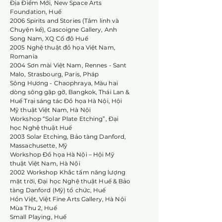
Địa Điểm Mới, New Space Arts
Foundation, Huế
2006 Spirits and Stories (Tâm linh và
Chuyện kể), Gascoigne Gallery, Anh
Song Nam, XQ Cố đô Huế
2005 Nghệ thuật đồ họa Việt Nam,
Romania
2004 Sơn mài Việt Nam, Rennes - Sant
Malo, Strasbourg, Paris, Pháp
Sông Hương - Chaophraya, Màu hai
dòng sông gặp gỡ, Bangkok, Thái Lan &
Huế Trại sáng tác Đồ họa Hà Nội, Hội
Mỹ thuật Việt Nam, Hà Nội
Workshop “Solar Plate Etching”, Đại
học Nghệ thuật Huế
2003 Solar Etching, Bảo tàng Danford,
Massachusette, Mỹ
Workshop Đồ họa Hà Nội – Hội Mỹ
thuật Việt Nam, Hà Nội
2002 Workshop Khắc tấm năng lượng
mặt trời, Đại học Nghệ thuật Huế & Bảo
tàng Danford (Mỹ) tổ chức, Huế
Hồn Việt, Việt Fine Arts Gallery, Hà Nội
Mùa Thu 2, Huế
Small Playing, Huế