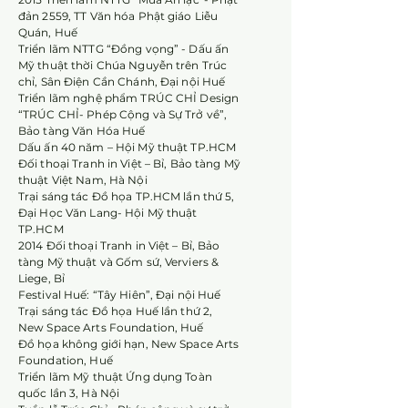
đản 2559, TT Văn hóa Phật giáo Liễu
Quán, Huế
Triển lãm NTTG “Đồng vọng” - Dấu ấn
Mỹ thuật thời Chúa Nguyễn trên Trúc
chỉ, Sân Điện Cần Chánh, Đại nội Huế
Triển lãm nghệ phẩm TRÚC CHỈ Design
“TRÚC CHỈ- Phép Cộng và Sự Trở về”,
Bảo tàng Văn Hóa Huế
Dấu ấn 40 năm – Hội Mỹ thuật TP.HCM
Đối thoại Tranh in Việt – Bỉ, Bảo tàng Mỹ
thuật Việt Nam, Hà Nội
Trại sáng tác Đồ họa TP.HCM lần thứ 5,
Đại Học Văn Lang- Hội Mỹ thuật
TP.HCM
2014 Đối thoại Tranh in Việt – Bỉ, Bảo
tàng Mỹ thuật và Gốm sứ, Verviers &
Liege, Bỉ
Festival Huế: “Tây Hiên”, Đại nội Huế
Trại sáng tác Đồ họa Huế lần thứ 2,
New Space Arts Foundation, Huế
Đồ họa không giới hạn, New Space Arts
Foundation, Huế
Triển lãm Mỹ thuật Ứng dụng Toàn
quốc lần 3, Hà Nội