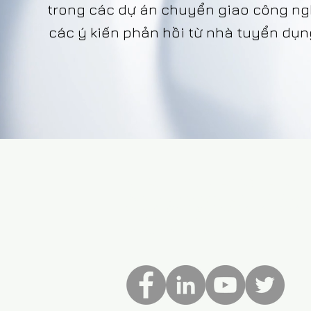
trong các dự án chuyển giao công nghệ
các ý kiến phản hồi từ nhà tuyển dụ
VDAS DESIGN ASSOCIATION 
156 Nam Ky Khoi Nghia st, D. 1 - HCMC, Vie
Zalo. +84 8674 51671 | M/Z/Wa/We. +84 909 
E. info@ vietnamdesign.org.vn
W. vietnamdesign.org.vn