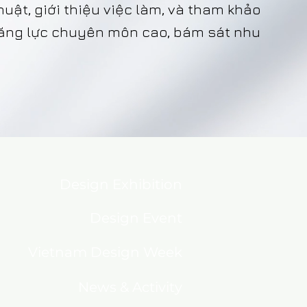
uật, giới thiệu việc làm, và tham khảo
năng lực chuyên môn cao, bám sát nhu
Design Exhibition
Design Event
Vietnam Design Week
News & Activity