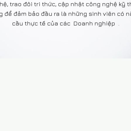
, trao đôi tri thức, cập nhật công nghệ kỹ th
ng để đảm bảo đầu ra là những sinh viên có 
cầu thực tế của các Doanh nghiệp .
| HCMC - VIETNAM
tnam
999 906 | M. +84 386 384 231