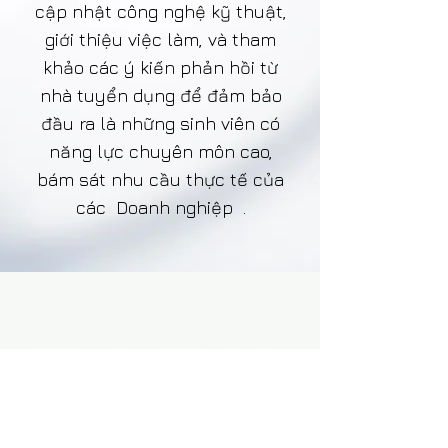
cập nhật công nghệ kỹ thuật,
giới thiệu việc làm, và tham
khảo các ý kiến phản hồi từ
nhà tuyển dụng để đảm bảo
đầu ra là những sinh viên có
năng lực chuyên môn cao,
bám sát nhu cầu thực tế của
các Doanh nghiệp .
VDAS DESIGN ASSOCIATION | HCMC -
VIETNAM
156 Nam Ky Khoi Nghia st, D. 1 - HCMC, Vietnam
Zalo.
+84 8674 51671
| M/Z/Wa/We.
+84 909 999 906
|
M.
+84 386 384 231
E. info@ vietnamdesign.org.vn
W. vietnamdesign.org.vn