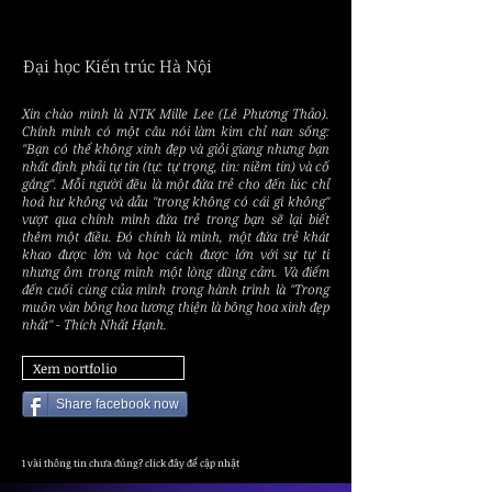
LÊ P
LÊ P
Đại học Kiến trúc Hà Nội
Xin chào mình là NTK Mille Lee (Lê Phương Thảo).
Chính mình có một câu nói làm kim chỉ nan sống:
"Bạn có thể không xinh đẹp và giỏi giang nhưng bạn
nhất định phải tự tin (tự: tự trọng, tin: niềm tin) và cố
gắng". Mỗi người đều là một đứa trẻ cho đến lúc chỉ
hoá hư không và dẫu "trong không có cái gì không"
vượt qua chính mình đứa trẻ trong bạn sẽ lại biết
thêm một điều. Đó chính là mình, một đứa trẻ khát
khao được lớn và học cách được lớn với sự tự ti
nhưng ôm trong mình một lòng dũng cảm. Và điểm
đến cuối cùng của mình trong hành trình là "Trong
muôn vàn bông hoa lương thiện là bông hoa xinh đẹp
nhất" - Thích Nhất Hạnh.
Xem portfolio
Share facebook now
1 vài thông tin chưa đúng? click đây để cập nhật