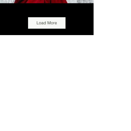
Load More
Previous
Next
View more:
Design projects of Universities:
HCMC
Hanoi city
Middle Vietnam
Other categories of design projects:
View