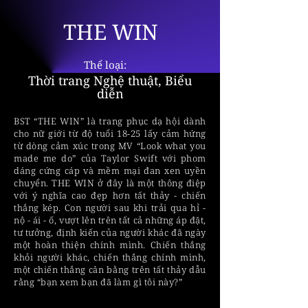
THE WIN
Thể loại:
Thời trang Nghệ thuật, Biểu
diễn
BST “THE WIN” là trang phục dạ hội dành
cho nữ giới từ độ tuổi 18-25 lấy cảm hứng
từ dòng cảm xúc trong MV “Look what you
made me do” của Taylor Swift với phom
dáng cứng cáp và mềm mại đan xen uyền
chuyển. THE WIN ở đây là một thông điệp
với ý nghĩa cao đẹp hơn tất thảy - chiến
thắng kép. Con người sau khi trải qua hỉ -
nộ - ái - ố, vượt lên trên tất cả những áp đặt,
tư tưởng, định kiến của người khác đã ngày
một hoàn thiện chính mình. Chiến thắng
khỏi người khác, chiến thắng chính mình,
một chiến thắng cân bằng trên tất thảy dẫu
rằng “bạn xem bạn đã làm gì tôi này?”