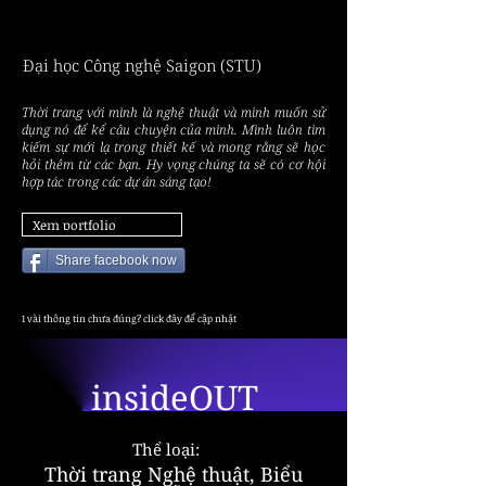
LÊ TH
LÊ TH
Đại học Công nghệ Saigon (STU)
Thời trang với mình là nghệ thuật và mình muốn sử
dụng nó để kể câu chuyện của mình. Mình luôn tìm
kiếm sự mới lạ trong thiết kế và mong rằng sẽ học
hỏi thêm từ các bạn. Hy vọng chúng ta sẽ có cơ hội
hợp tác trong các dự án sáng tạo!
Xem portfolio
Share facebook now
1 vài thông tin chưa đúng? click đây để cập nhật
insideOUT
Thể loại:
Thời trang Nghệ thuật, Biểu