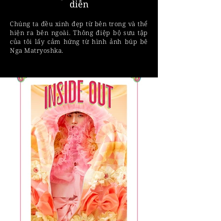
diễn
Chúng ta đều xinh đẹp từ bên trong và thể
hiện ra bên ngoài. Thông điệp bộ sưu tập
của tôi lấy cảm hứng từ hình ảnh búp bê
Nga Matryoshka.