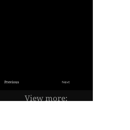
Previous
Next
View more:
Design projects of Universities:
HCMC