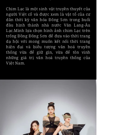
Chim Lạc là một sinh vật truyền thuyết của
người Việt cổ và được xem là vật tổ của cư
dân thời kỳ văn hóa Đông Sơn trong buổi
đầu hình thành nhà nước Văn Lang-Âu
Lạc.Mình lựa chọn hình ảnh chim Lạc trên
trống Đồng Đông Sơn để đưa vào thời trang
dạ hội với mong muốn kết nối thời trang
hiện đại và biểu tượng văn hoá truyền
thống vừa để giữ gìn, vừa để tôn vinh
những giá trị văn hoá truyền thống của
Việt Nam.