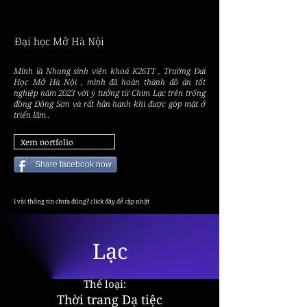
NGÔ 
NGÔ 
Đại học Mở Hà Nội
Mình là Nhung sinh viên khoá K26TT , Trường Đại
Học Mở Hà Nội , mình đã hoàn thành đồ án tốt
nghiệp năm 2023 với ý tưởng từ Chim Lạc trên trống
đồng Đông Sơn và rất hân hạnh khi được góp mặt ở
triển lãm .
Xem portfolio
Share facebook now
1 vài thông tin chưa đúng? click đây để cập nhật
Lạc
Thể loại:
Thời trang Dạ tiệc