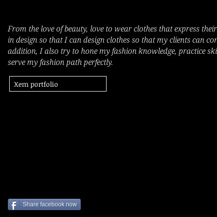
From the love of beauty, love to wear clothes that express thei
in design so that I can design clothes so that my clients can con
addition, I also try to hone my fashion knowledge, practice skil
serve my fashion path perfectly.
Xem portfolio
TRẦN 
TRẦN 
Share facebook now