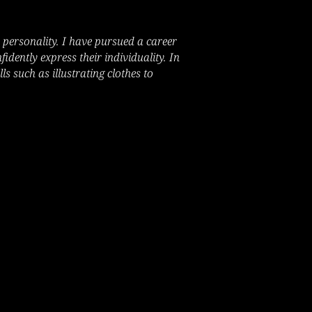
r personality. I have pursued a career
fidently express their individuality. In
ls such as illustrating clothes to
THÚY 
THÚY 