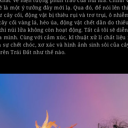
 khác về hiện tượng phun trào của núi lửa. Chính v
ẽ là một ý tưởng đây mới lạ. Qua đó, để nói lên thi
 cây cối, động vật bị thiêu rụi và trơ trụi, ô nhi
ây cối vàng lá, héo úa, động vật chết dần do thiế
hi núi lửa không còn hoạt động. Tất cả tôi sẽ diễn
mình. Cùng với cảm xúc, kĩ thuật xử lí chất liệu
sự chết chóc, xơ xác và hình ảnh sinh sôi của cây
trên Trái Đất như thế nào.