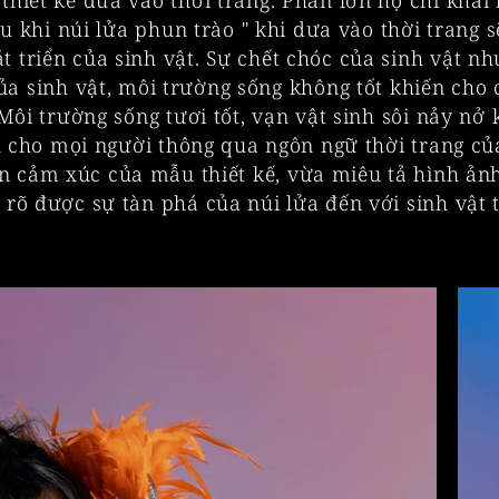
thiết kế dưa vào thời trang. Phần lớn họ chỉ khai
u khi núi lửa phun trào " khi dưa vào thời trang s
t triển của sinh vật. Sự chết chóc của sinh vật như
ủa sinh vật, môi trường sống không tốt khiến cho c
ôi trường sống tươi tốt, vạn vật sinh sôi nảy nở k
cho mọi người thông qua ngôn ngữ thời trang của 
n cảm xúc của mẫu thiết kế, vừa miêu tả hình ảnh 
 rõ được sự tàn phá của núi lửa đến với sinh vật 