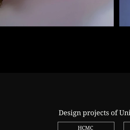
:
Design projects of Uni
HCMC