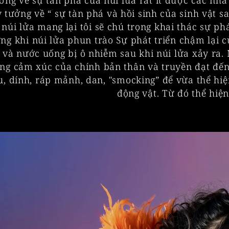
ởng về sự tàn phá của núi lửa rất ít được các nhà 
v tưởng về “ sự tàn phá và hồi sinh của sinh vật sa
 núi lửa mang lại tôi sẽ chú trọng khai thác sự phá
ng khi núi lửa phun trào Sự phát triển chậm lại c
 và nước uống bị ô nhiễm sau khi núi lửa xảy ra. M
ng cảm xúc của chính bản thân và truyền đạt đến 
u, dính, ráp mảnh, dan, "smocking” để vừa thể hiệ
động vật. Từ đó thể hiện