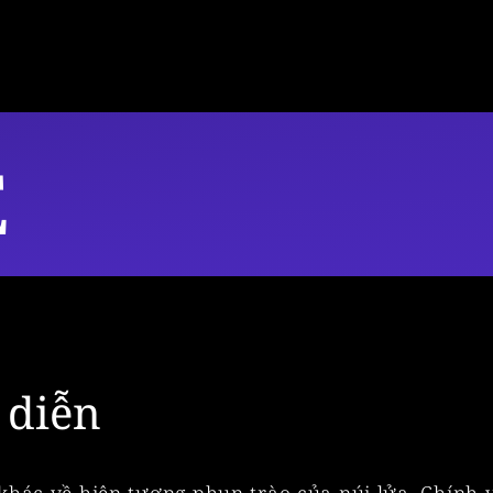
E
 diễn