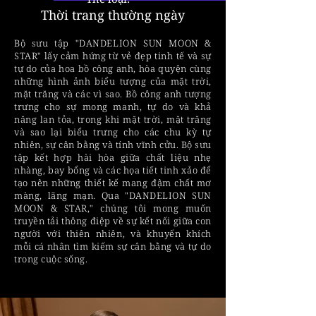
Thời trang thường ngày
Bộ sưu tập "DANDELION SUN MOON &
STAR" lấy cảm hứng từ vẻ đẹp tinh tế và sự
tự do của hoa bồ công anh, hòa quyện cùng
những hình ảnh biểu tượng của mặt trời,
mặt trăng và các vì sao. Bồ công anh tượng
trưng cho sự mong manh, tự do và khả
năng lan tỏa, trong khi mặt trời, mặt trăng
và sao lại biểu trưng cho các chu kỳ tự
nhiên, sự cân bằng và tính vĩnh cửu. Bộ sưu
tập kết hợp hài hòa giữa chất liệu nhẹ
nhàng, bay bổng và các họa tiết tinh xảo để
tạo nên những thiết kế mang đậm chất mơ
màng, lãng mạn. Qua "DANDELION SUN
MOON & STAR," chúng tôi mong muốn
truyền tải thông điệp về sự kết nối giữa con
người với thiên nhiên, và khuyến khích
mỗi cá nhân tìm kiếm sự cân bằng và tự do
trong cuộc sống.