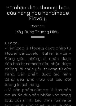
Bộ nhận diện thương hiệu
của hàng hoa handmade
Flovely
Category:
Xây Dựng Thương Hiệu
1. Logo
- Tên logo là Flovely được ghép từ
Flower và Lovely. Nghĩa là Hoa -
Đáng yêu, những ai nhận được
đóa hoa handmade đều nhận được
những lời chúc yêu thương từ cửa
hàng. Sản phẩm được tạo hình
đáng yêu phù hợp với các đối
tượng khách hàng.
- Vì sản phẩm của em là hoa nên
em muốn đưa sản phẩm vào trong
logo của mình. Lấy thân hoa và lá
tạo thành chữ V và ngọn là đóa