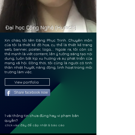
ĐẶNG
ĐẶNG
Đại học Công Nghệ (Hutech)
Xin chào, tôi tên Đặng Phục Trinh. Chuyên môn
của tôi là thiết kế đồ họa, cụ thể là thiết kế trang
web, banner, poster, logo,... Ngoài ra, tôi còn có
thế mạnh là viết content, lên ý tưởng sáng tạo nội
dung, luôn bắt kịp xu hướng và sự phát triển của
mạng xã hội. Đồng thời, tôi cũng là người có tinh
thần nhiệt huyết, năng động, linh hoạt trong môi
trường làm việc.
View portfolio
Share facebook now
1 vài thông tin chưa đúng hay vi phạm bản
quyền?
click vào đây để cập nhật & báo cáo