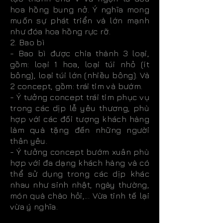
hoa hồng bung nở. Ý nghĩa mong
muốn sự phát triển và lớn mạnh
như đóa hoa hồng rực rỡ.
2. Bao bì
- Bao bì được chia thành 3 loại,
gồm: loại 1 hoa, loại túi nhỏ (ít
bông), loại túi lớn (nhiều bông). Và
2 concept, gồm: trái tim và bướm.
- Ý tưởng concept trái tim phục vụ
trong các dịp lễ yêu thương, phù
hợp với các đối tượng khách hàng
làm quà tặng đến những người
thân yêu.
- Ý tưởng concept bướm xuân phù
hợp với đa dạng khách hàng và có
thể sử dụng trong các dịp khác
nhau như sinh nhật, ngày thường,
món quà chào hỏi,... Vừa tinh tế lại
vừa ý nghĩa.