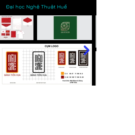
Đại học Nghệ Thuật Huế
View Design projects of other
universities:
HCMC