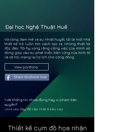
BÙI T
BÙI T
Đại học Nghệ Thuật Huế
Với lòng đam mê và sự nhiệt huyết, tôi là một nhà
thiết kế trẻ luôn tìm cách tạo ra những thiết kế
độc đáo. Tôi hy vọng rằng công việc của mình sẽ
đóng góp vào sự phát triển bền vững của kinh tế
và xã hội, mang lại lợi ích cho cộng đồng.
View portfolio
Share facebook now
1 vài thông tin chưa đúng hay vi phạm bản
quyền?
click vào đây để cập nhật & báo cáo
Thiết kế cụm đồ họa nhận