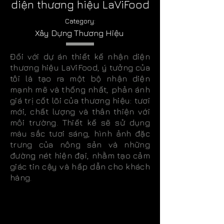
diện thương hiệu LaViFood
Category:
Xây Dựng Thương Hiệu
Đối với dự án thiết kế nhận diện
thương hiệu LaViFood, ý tưởng của
tôi là tạo ra một bộ nhận diện
mạnh mẽ và thống nhất, phản ánh
giá trị cốt lõi của thương hiệu: tươi
mới, chất lượng và thân thiện với
môi trường. Thiết kế sẽ sử dụng
màu sắc tươi sáng, hình ảnh đặc
trưng của nông sản và những
đường nét hiện đại, nhằm tạo cảm
giác tin cậy và hấp dẫn cho khách
hàng.