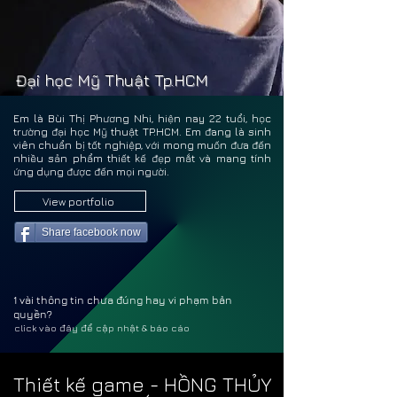
BÙI 
BÙI 
Đại học Mỹ Thuật Tp.HCM
Em là Bùi Thị Phương Nhi, hiện nay 22 tuổi, học
trường đại học Mỹ thuật TP.HCM. Em đang là sinh
viên chuẩn bị tốt nghiệp, với mong muốn đưa đến
nhiều sản phẩm thiết kế đẹp mắt và mang tính
ứng dụng được đến mọi người.
View portfolio
Share facebook now
1 vài thông tin chưa đúng hay vi phạm bản
quyền?
click vào đây để cập nhật & báo cáo
Thiết kế game - HỒNG THỦY