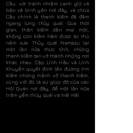
Cầu, với tránh nhiệm canh giữ và
bảo vệ bình yên nơi đây, và chùa
Cầu chính là thanh kiếm đã đâm
ngang lưng thủy quái. Qua thời
gian, thần kiếm dần mai một,
không còn kiềm hãm được ác thú
năm xưa. Thủy quái Namazu lại
một lần nữa thức tỉnh, những
thanh kiếm tan vỡ thành những nơi
khác nhau. Cặp Linh Hầu và Linh
Khuyển quyết định lên đường tìm
kiếm những mảnh vỡ thanh kiếm,
cùng với đó là sự giúp đỡ của các
Hội Quán nơi đây, để một lần nữa
trấm yểm thủy quái và mãi mãi.