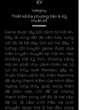
KÝ
Category:
Thiết kế Đa phương tiện & Kỹ
thuật số
Game được lấy bối cảnh từ Hội An.
Đây là vùng đất đa văn hóa, cùng
với đó là bề dày lịch sử nơi đây. Ý
tưởng cốt truyện game được dựa
trên truyền thuyết tại Hội An. Vào
khoảng thế kỷ XVII, thương cảng
Hội An phải chịu cảnh thiên tai, lũ
lụt do thủy quái Namazu gây ra.
Trước thảm cảnh đó, thần Kashima
đã dùng thanh kiếm của mình đâm
ngang lưng thủy quái, song thần
đã biến mất, chỉ để lại những
thanh kiếm cùng với đó là hai cặp
đệ tử, là cặp Linh Hầu và Linh
Khuyển được thờ ở hai đầu chùa