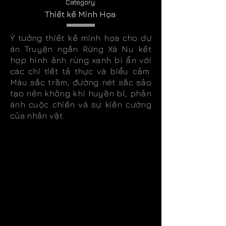
Category:
Thiết kế Minh Họa
Ý tưởng thiết kế minh họa cho dự
án Truyện ngắn Rừng Xà Nu kết
hợp hình ảnh rừng xanh bí ẩn với
các chi tiết tả thực và biểu cảm.
Màu sắc trầm, đường nét sắc sảo
tạo nên không khí huyền bí, phản
ánh cuộc chiến và sự kiên cường
của nhân vật.