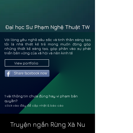
GIA 
GIA 
Đại học Sư Phạm Nghệ Thuật TW
Với lòng yêu nghề sâu sắc và tinh thần sáng tạo,
tôi là nhà thiết kế trẻ mong muốn đóng góp
những thiết kế sáng tạo, góp phần vào sự phát
triển bền vững của xã hội và nền kinh tế
View portfolio
Share facebook now
1 vài thông tin chưa đúng hay vi phạm bản
quyền?
click vào đây để cập nhật & báo cáo
Truyện ngắn Rừng Xà Nu