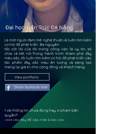
HỒ Đ
HỒ Đ
Đại học Kiến Trúc Đà Nẵng
Là một người đam mê nghệ thuật và luôn tìm kiếm
cơ hội để phát triển. Ba nguyên
tắc cốt lõi của tôi trong công việc là uy tín, sẻ
chia và kết nối.Trong hành trình khám phá đầy
màu sắc, tôi luôn tìm kiếm cơ hội để phát triển các
tác phẩm đầy sắc màu ấn tượng và sáng tạo
mang lại giá trị cho cộng đồng và khách hàng.
View portfolio
Share facebook now
1 vài thông tin chưa đúng hay vi phạm bản
quyền?
click vào đây để cập nhật & báo cáo