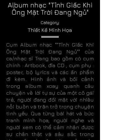
Album nhạc "Tỉnh Giấc Khi
Ông Mặt Trời Đang Ngủ"
Category:
Thiết Kế Minh Họa
Cụm Album nhạc ""Tỉnh Giấc Khi
Ông Mặt Trời Đang Ngủ"" của
ca/nhạc sĩ Trang bao gồm có cụm
chính : Artbook, đĩa CD , cụm phụ :
poster, bộ lyrics và các ấn phẩm
đi kèm.. Hình ảnh và bối cảnh
trong album xoay quanh câu
chuyện về lời tự sự của một cô gái
trẻ, người đang đối mặt với nhiều
nỗi buồn và trăn trở trong chuyện
tình yêu. Qua từng bài hát và bức
tranh minh họa, người nghe và
người xem có thể cảm nhận được
sự chân thật và sâu sắc trong