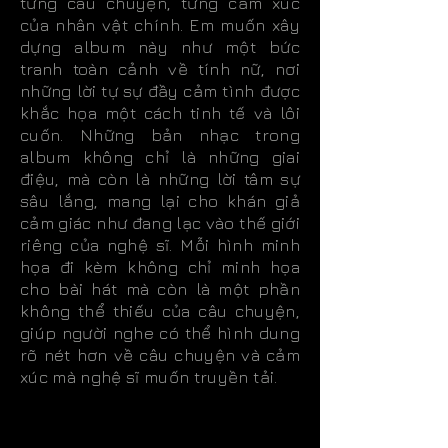
từng câu chuyện, từng cảm xúc
của nhân vật chính. Em muốn xây
dựng album này như một bức
tranh toàn cảnh về tính nữ, nơi
những lời tự sự đầy cảm tình được
khắc họa một cách tinh tế và lôi
cuốn. Những bản nhạc trong
album không chỉ là những giai
điệu, mà còn là những lời tâm sự
sâu lắng, mang lại cho khán giả
cảm giác như đang lạc vào thế giới
riêng của nghệ sĩ. Mỗi hình minh
họa đi kèm không chỉ minh họa
cho bài hát mà còn là một phần
không thể thiếu của câu chuyện,
giúp người nghe có thể hình dung
rõ nét hơn về câu chuyện và cảm
xúc mà nghệ sĩ muốn truyền tải.