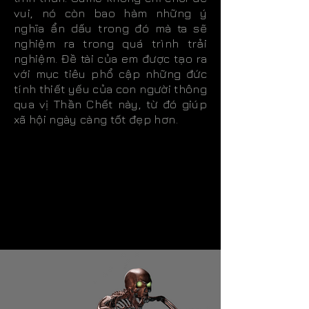
vui, nó còn bao hàm những ý
nghĩa ẩn dấu trong đó mà ta sẽ
nghiệm ra trong quá trình trải
nghiệm. Đề tài của em được tạo ra
với mục tiêu phổ cập những đức
tính thiết yếu của con người thông
qua vị Thần Chết này, từ đó giúp
xã hội ngày càng tốt đẹp hơn.