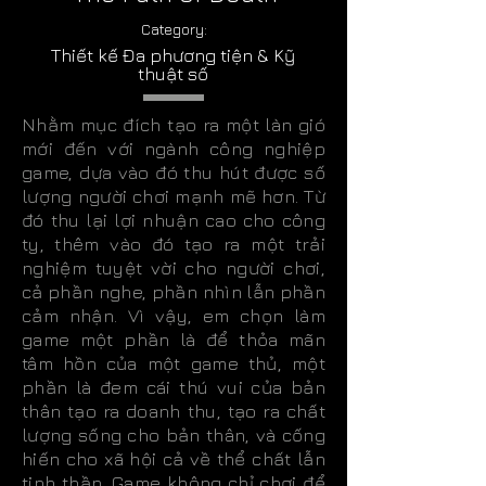
Category:
Thiết kế Đa phương tiện & Kỹ
thuật số
Nhằm mục đích tạo ra một làn gió
mới đến với ngành công nghiệp
game, dựa vào đó thu hút được số
lượng người chơi mạnh mẽ hơn. Từ
đó thu lại lợi nhuận cao cho công
ty, thêm vào đó tạo ra một trải
nghiệm tuyệt vời cho người chơi,
cả phần nghe, phần nhìn lẫn phần
cảm nhận. Vì vậy, em chọn làm
game một phần là để thỏa mãn
tâm hồn của một game thủ, một
phần là đem cái thú vui của bản
thân tạo ra doanh thu, tạo ra chất
lượng sống cho bản thân, và cống
hiến cho xã hội cả về thể chất lẫn
tinh thần. Game không chỉ chơi để