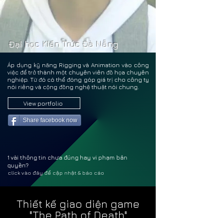
LÊ Q
LÊ Q
Đại học Kiến Trúc Đà Nẵng
Áp dụng kỹ năng Rigging và Animation vào công
việc để trở thành một chuyên viên đồ họa chuyên
nghiệp. Từ đó có thể đóng góp giá trị cho công ty
nói riêng và cộng đồng nghệ thuật nói chung.
View portfolio
Share facebook now
1 vài thông tin chưa đúng hay vi phạm bản
quyền?
click vào đây để cập nhật & báo cáo
Thiết kế giao diện game
"The Path of Death"