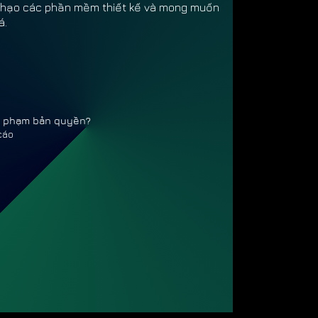
h thạo các phần mềm thiết kế và mong muốn
á.
vi phạm bản quyền?
cáo
 THAN
 THAN