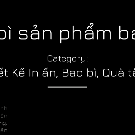
 bì sản phẩm 
Category:
ết Kế In ấn, Bao bì, Quà 
ánh
hân
ng,
đến