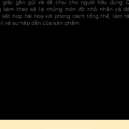
 giác gần gũi và dễ chịu cho người tiêu dùng. 
g kèm theo sẽ là những món đồ nhỏ nhắn và đ
, kết hợp hài hòa với phong cách tổng thể, làm t
trị và sự hấp dẫn của sản phẩm.