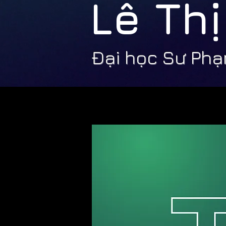
Lê Th
Đại học Sư Ph