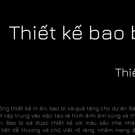
Thiết kế bao
Thi
ởng thiết kế in ấn, bao bì và quà tặng cho dự án B
Y tập trung vào việc tạo ra hình ảnh ấm cúng và t
ện. Bao bì sẽ được thiết kế với màu sắc nhẹ nhà
 tiết dễ thương và chữ viết rõ ràng, nhằm mang 