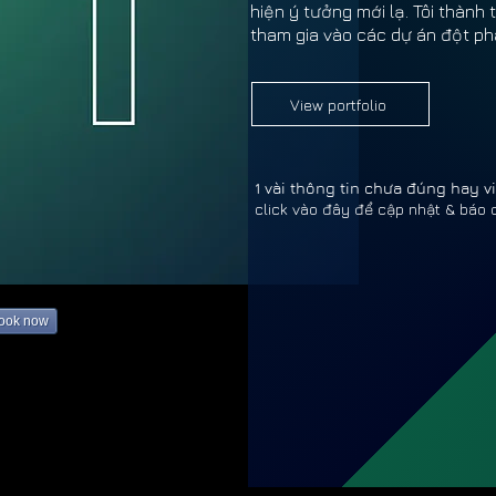
hiện ý tưởng mới lạ. Tôi thàn
tham gia vào các dự án đột ph
View portfolio
1 vài thông tin chưa đúng hay 
click vào đây để cập nhật & báo 
Ê THỊ
Ê THỊ
book now