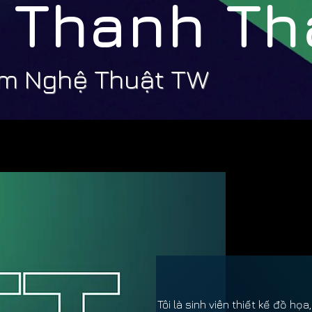
ị Thanh T
ạm Nghệ Thuật TW
Tôi là sinh viên thiết kế đồ h