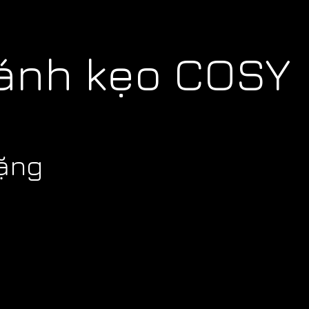
bánh kẹo COSY
tặng