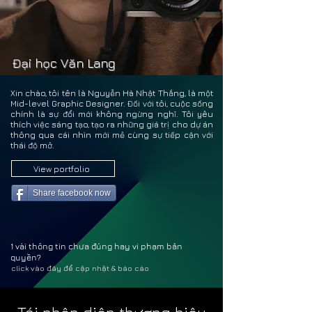
NGUY
NGUY
Đại học Văn Lang
Xin chào, tôi tên là Nguyễn Hà Nhật Thắng, là một
Mid-level Graphic Designer. Đối với tôi, cuộc sống
chính là sự đổi mới không ngừng nghĩ. Tôi yêu
thích việc sáng tạo, tạo ra những giá trị cho dự án
thông qua cái nhìn mới mẻ cùng sự tiếp cận với
thái độ mở.
View portfolio
Share facebook now
1 vài thông tin chưa đúng hay vi phạm bản
quyền?
click vào đây để cập nhật & báo cáo