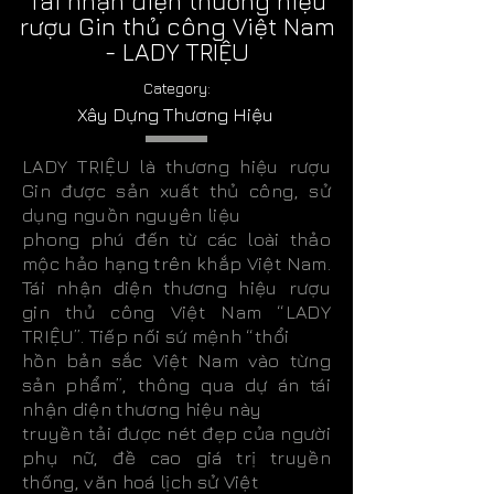
Tái nhận diện thương hiệu
rượu Gin thủ công Việt Nam
- LADY TRIỆU
Category:
Xây Dựng Thương Hiệu
LADY TRIỆU là thương hiệu rượu
Gin được sản xuất thủ công, sử
dụng nguồn nguyên liệu
phong phú đến từ các loài thảo
mộc hảo hạng trên khắp Việt Nam.
Tái nhận diện thương hiệu rượu
gin thủ công Việt Nam “LADY
TRIỆU”. Tiếp nối sứ mệnh “thổi
hồn bản sắc Việt Nam vào từng
sản phẩm”, thông qua dự án tái
nhận diện thương hiệu này
truyền tải được nét đẹp của người
phụ nữ, đề cao giá trị truyền
thống, văn hoá lịch sử Việt