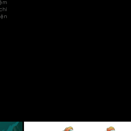
iệm
chi
yện