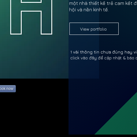
một nhà thiết kế trẻ cam kết 
hội và nền kinh tế.
View portfolio
1 vài thông tin chưa đúng hay 
click vào đây để cập nhật & báo 
THANH
THANH
book now