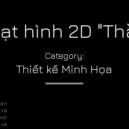
ạt hình 2D "Th
Category:
Thiết kế Minh Họa
hần
 và
với
 và