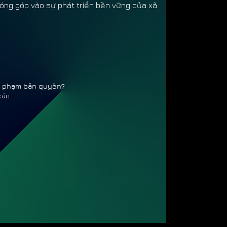
đóng góp vào sự phát triển bền vững của xã
vi phạm bản quyền?
cáo
 HUYỀ
 HUYỀ