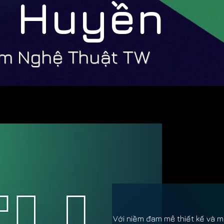
h Huyền
ạm Nghệ Thuật TW
Với niềm đam mê thiết kế và m