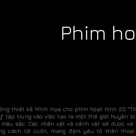
Phim ho
ưởng thiết kế Minh Họa cho phim hoạt hình 2D "T
" tập trung vào việc tạo ra một thế giới huyền bí
 màu sắc. Các nhân vật và cảnh vật sẽ được vẽ 
ng cách lôi cuốn, mang đậm yếu tố thần thoại