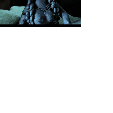
Previous
Next
View more:
Design projects of Universities:
HCMC
Hanoi city