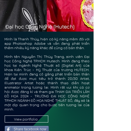
THAN
THAN
Đại học Công Nghệ (Hutech)
Mình là Thanh Thúy, hiện có kỹ năng mềm đối với
app Photoshop Adobe và vẫn đang phát triển
thêm nhiều kỹ năng khác để củng cố bản thân.
Mình tên Nguyễn Thị Thùy Trang, sinh viên Đại
học Công Nghệ TP.HCM Hutech. Mình đang theo
học tại ngành Nghệ Thuật số (Digital Art) của
khoa Kiến Trúc - Mỹ Thuật của trường HUTECH.
Hiện tại mình đang cố gắng phát triển bản thân
để đạt được mục tiêu trở thành 2D/3D Artist,
Illustrator Artist hoặc thành thạo diễn hoạt
animator trong tương lai. Mình rất vui khi có cơ
hội được đăng kí và tham gia THAM GIA TRIỂN LÃM
ĐỒ HỌA 2024 - TRƯỜNG ĐẠI HỌC CÔNG NGHỆ
TP.HCM NGÀNH ĐỒ HỌA NGHỆ THUẬT SỐ, đây sẽ là
một dịp quan trọng cho bước tiến tương lai của
mình.
View portfolio
Share facebook now