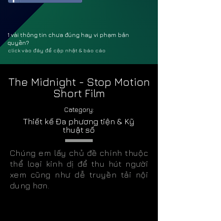
1 vài thông tin chưa đúng hay vi phạm bản
quyền?
click vào đây để cập nhật & báo cáo
The Midnight - Stop Motion
Short Film
Category:
Thiết kế Đa phương tiện & Kỹ
thuật số
Chúng em lấy chủ đề chính thuộc
thể loại kinh dị để thu hút người
xem cũng như dễ truyền tải nội
dung hơn.