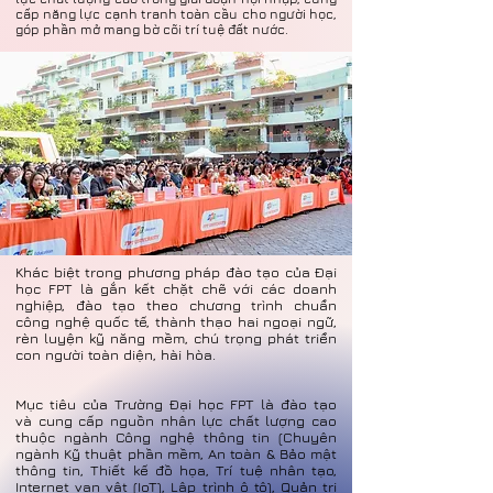
cấp năng lực cạnh tranh toàn cầu cho người học,
góp phần mở mang bờ cõi trí tuệ đất nước.
Khác biệt trong phương pháp đào tạo của Đại
học FPT là gắn kết chặt chẽ với các doanh
nghiệp, đào tạo theo chương trình chuẩn
công nghệ quốc tế, thành thạo hai ngoại ngữ,
rèn luyện kỹ năng mềm, chú trọng phát triển
con người toàn diện, hài hòa.
Mục tiêu của Trường Đại học FPT là đào tạo
và cung cấp nguồn nhân lực chất lượng cao
thuộc ngành Công nghệ thông tin (Chuyên
ngành Kỹ thuật phần mềm, An toàn & Bảo mật
thông tin, Thiết kế đồ họa, Trí tuệ nhân tạo,
Internet vạn vật (IoT), Lập trình ô tô), Quản trị