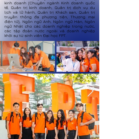
kinh doanh (Chuyên ngành Kinh doanh quốc
tế, Quản trị kinh doanh, Quản trị dịch vụ du
lịch và lữ hành, Quản trị Khách sạn, Quản trị
truyền thông đa phương tiện, Thương mại
điện tử), Ngôn ngữ Anh, Ngôn ngữ Hàn, Ngôn
ngữ Nhật cho các doanh nghiệp trong nước,
các tập đoàn nước ngoài và doanh nghiệp
khởi sự từ sinh viên Đại học FPT.